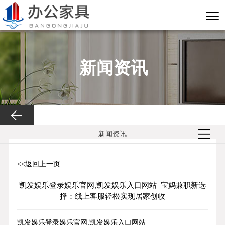
新闻资讯
新闻资讯
<<返回上一页
凯发娱乐登录娱乐官网,凯发娱乐入口网站_宝妈兼职新选
择：线上客服轻松实现居家创收
凯发娱乐登录娱乐官网,凯发娱乐入口网站_