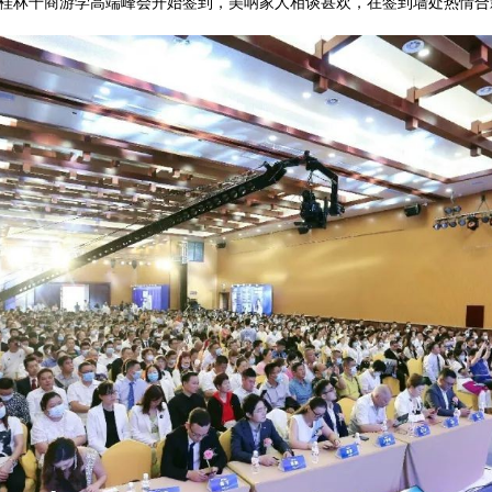
1桂林千商游学高端峰会开始签到，美呐家人相谈甚欢，在签到墙处热情合